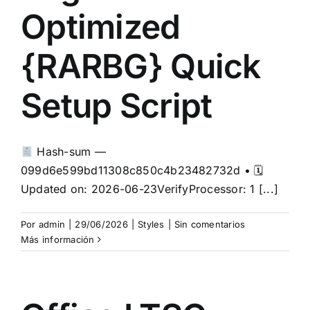
Optimized
{RARBG} Quick
Setup Script
Hash-sum —
099d6e599bd11308c850c4b23482732d • 🗓
Updated on: 2026-06-23VerifyProcessor: 1 [...]
Por
admin
|
29/06/2026
|
Styles
|
Sin comentarios
Más información