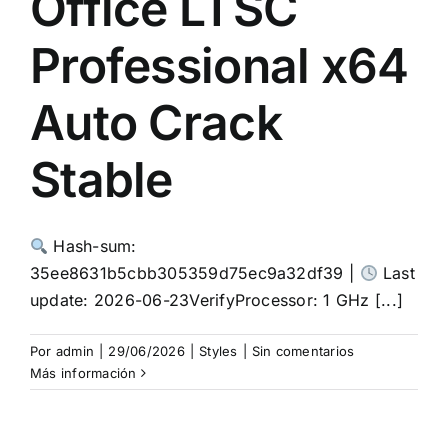
Office LTSC
Professional x64
Auto Crack
Stable
Hash-sum:
35ee8631b5cbb305359d75ec9a32df39 |
Last
update: 2026-06-23VerifyProcessor: 1 GHz [...]
Por
admin
|
29/06/2026
|
Styles
|
Sin comentarios
Más información