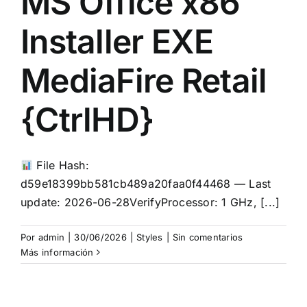
MS Office x86
Installer EXE
MediaFire Retail
{CtrlHD}
File Hash:
d59e18399bb581cb489a20faa0f44468 — Last
update: 2026-06-28VerifyProcessor: 1 GHz, [...]
Por
admin
|
30/06/2026
|
Styles
|
Sin comentarios
Más información