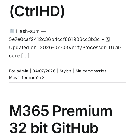
(CtrlHD)
Hash-sum —
5e7e0caf2412c36b4ccf861906cc3b3c • 🗓
Updated on: 2026-07-03VerifyProcessor: Dual-
core [...]
Por
admin
|
04/07/2026
|
Styles
|
Sin comentarios
Más información
M365 Premium
32 bit GitHub