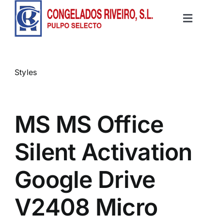
Saltar
al
Toggle
contenido
Inicio
Navigat
Productos
Styles
Recetas
MS MS Office
Contacto
Silent Activation
Google Drive
V2408 Micro