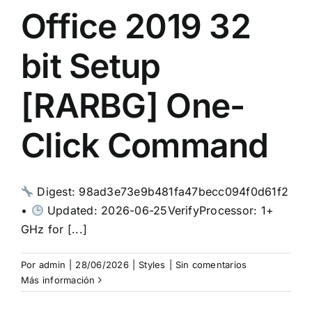
Office 2019 32
bit Setup
[RARBG] One-
Click Command
Digest: 98ad3e73e9b481fa47becc094f0d61f2
•
Updated: 2026-06-25VerifyProcessor: 1+
GHz for [...]
Por
admin
|
28/06/2026
|
Styles
|
Sin comentarios
Más información