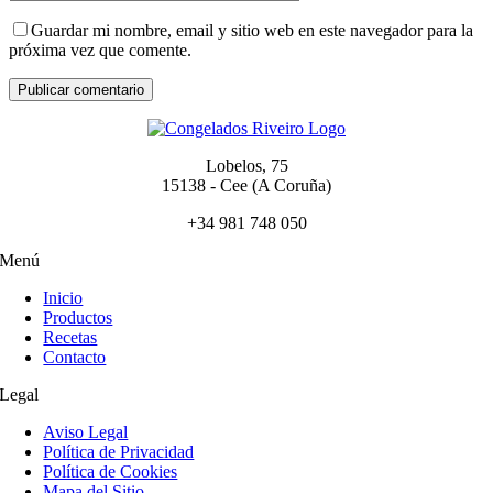
Guardar mi nombre, email y sitio web en este navegador para la
próxima vez que comente.
Lobelos, 75
15138 - Cee (A Coruña)
+34 981 748 050
Menú
Inicio
Productos
Recetas
Contacto
Legal
Aviso Legal
Política de Privacidad
Política de Cookies
Mapa del Sitio